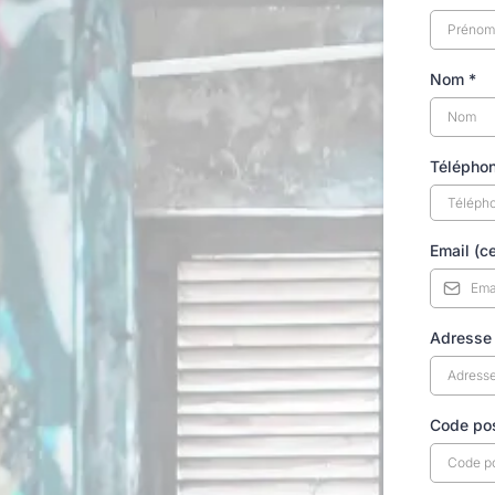
Nom
*
Télépho
Email (c
Adress
Code po