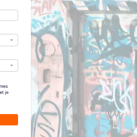
 mes
et je