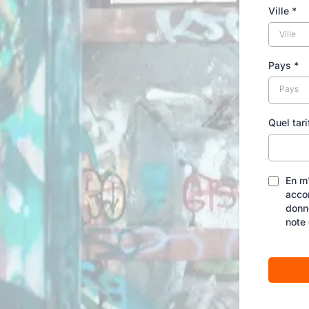
Ville
*
Pays
*
Pays
Quel tar
En m'
acco
donn
note 