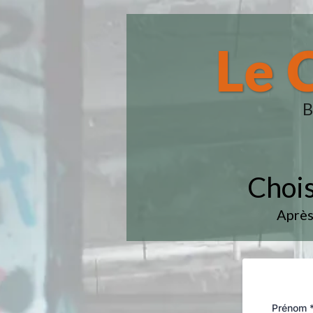
Le 
B
Chois
Après
Prénom